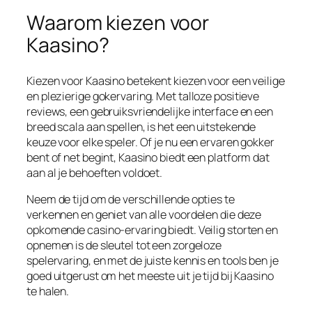
Waarom kiezen voor
Kaasino?
Kiezen voor Kaasino betekent kiezen voor een veilige
en plezierige gokervaring. Met talloze positieve
reviews, een gebruiksvriendelijke interface en een
breed scala aan spellen, is het een uitstekende
keuze voor elke speler. Of je nu een ervaren gokker
bent of net begint, Kaasino biedt een platform dat
aan al je behoeften voldoet.
Neem de tijd om de verschillende opties te
verkennen en geniet van alle voordelen die deze
opkomende casino-ervaring biedt. Veilig storten en
opnemen is de sleutel tot een zorgeloze
spelervaring, en met de juiste kennis en tools ben je
goed uitgerust om het meeste uit je tijd bij Kaasino
te halen.