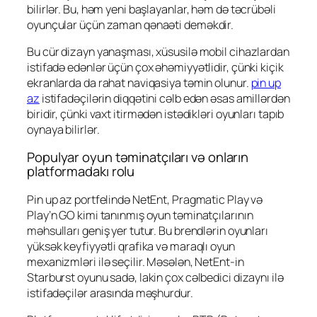
bilirlər. Bu, həm yeni başlayanlar, həm də təcrübəli
oyunçular üçün zaman qənaəti deməkdir.
Bu cür dizayn yanaşması, xüsusilə mobil cihazlardan
istifadə edənlər üçün çox əhəmiyyətlidir, çünki kiçik
ekranlarda da rahat naviqasiya təmin olunur.
pin up
az
istifadəçilərin diqqətini cəlb edən əsas amillərdən
biridir, çünki vaxt itirmədən istədikləri oyunları tapıb
oynaya bilirlər.
Populyar oyun təminatçıları və onların
platformadakı rolu
Pin up az portfelində NetEnt, Pragmatic Play və
Play’n GO kimi tanınmış oyun təminatçılarının
məhsulları geniş yer tutur. Bu brendlərin oyunları
yüksək keyfiyyətli qrafika və maraqlı oyun
mexanizmləri ilə seçilir. Məsələn, NetEnt-in
Starburst oyunu sadə, lakin çox cəlbedici dizaynı ilə
istifadəçilər arasında məşhurdur.