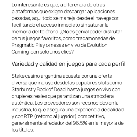
Lo interesante es que, a diferencia de otras
plataformas que exigen descargar aplicaciones
pesadas, aquí todo se maneja desde el navegador,
facilitando el acceso inmediato sin saturar la
memoria del teléfono. ¿No es genial poder disfrutar
de tus juegos favoritos, como tragamonedas de
Pragmatic Play o mesas en vivo de Evolution
Gaming, con solo unos clics?
Variedad y calidad en juegos para cada perfil
Stake casino argentina apuesta por una oferta
diversa que incluye desde las populares slots como
Starburst y Book of Dead, hasta juegos en vivo con
crupieres reales que garantizan una atmósfera
auténtica. Los proveedores son reconocidos en la
industria, lo que asegura una experiencia de calidad
y con RTP (retorno al jugador) competitivo,
generalmente alrededor del 96.5% en la mayoría de
los títulos.