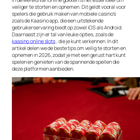
veiliger te storten en opnemen. Dit geldt vooral voor
spelers die gebruik maken van mobiele casino’s
zoals de Kaasino app, die een uitstekende
gebruikerservaring biedt op zowel iOS als Android.
Daarnaast zijn er tal van leuke opties, zoals de
kaasino online slots
, die je kunt verkennen. In dit
artikel delen we de beste tips om veilig te storten en
opnemen in 2026, zodat je met een gerust hart kunt
spelen en genieten van de spannende spellen die
deze platformen aanbieden.