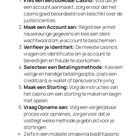
Kies een Betrouwbaar Casino:
Voordat je
een account aanmaakt, zorg ervoor dat het
casino goed beoordeeld is en beschikt over de
juiste licenties.
Maak een Account aan:
Registreer je met
nauwkeurige gegevens en kies een sterk
wachtwoord om je account te beschermen.
Verifieer je Identiteit:
De meeste casino’s
vragen om identificatie om je account te
bevestigen en fraude te voorkomen.
Selecteer een Betalingsmethode:
Kies een
veilige en handige betalingsoptie, zoals een
creditcard, e-wallet of bankoverschrijving.
Maak een Storting:
Volg de instructies van
het casino om een storting te maken en begin
met spelen.
Vraag Opname aan:
Volg een vergelijkbaar
proces voor opnames; zorg ervoor dat je
vastlegt welke methode je gebruikt voor je
stortingen.
Zelfs in een mobiele omgeving biedt Kaasino