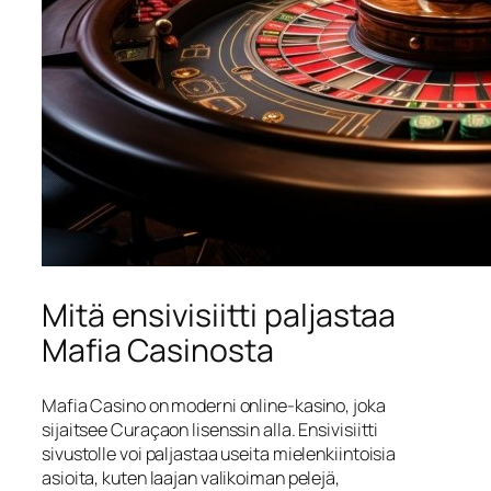
Mitä ensivisiitti paljastaa
Mafia Casinosta
Mafia Casino on moderni online-kasino, joka
sijaitsee Curaçaon lisenssin alla. Ensivisiitti
sivustolle voi paljastaa useita mielenkiintoisia
asioita, kuten laajan valikoiman pelejä,