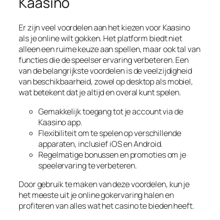
Kaasino
Er zijn veel voordelen aan het kiezen voor Kaasino
als je online wilt gokken. Het platform biedt niet
alleen een ruime keuze aan spellen, maar ook tal van
functies die de speelser ervaring verbeteren. Een
van de belangrijkste voordelen is de veelzijdigheid
van beschikbaarheid, zowel op desktop als mobiel,
wat betekent dat je altijd en overal kunt spelen.
Gemakkelijk toegang tot je account via de
Kaasino app.
Flexibiliteit om te spelen op verschillende
apparaten, inclusief iOS en Android.
Regelmatige bonussen en promoties om je
speelervaring te verbeteren.
Door gebruik te maken van deze voordelen, kun je
het meeste uit je online gokervaring halen en
profiteren van alles wat het casino te bieden heeft.