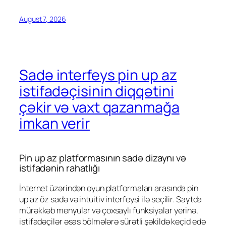
August 7, 2026
Sadə interfeys pin up az
istifadəçisinin diqqətini
çəkir və vaxt qazanmağa
imkan verir
Pin up az platformasının sadə dizaynı və
istifadənin rahatlığı
İnternet üzərindən oyun platformaları arasında pin
up az öz sadə və intuitiv interfeysi ilə seçilir. Saytda
mürəkkəb menyular və çoxsaylı funksiyalar yerinə,
istifadəçilər əsas bölmələrə sürətli şəkildə keçid edə