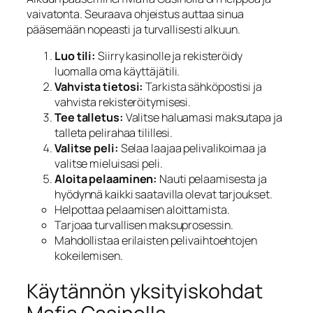
vaivatonta. Seuraava ohjeistus auttaa sinua
pääsemään nopeasti ja turvallisesti alkuun.
Luo tili:
Siirry kasinolle ja rekisteröidy
luomalla oma käyttäjätili.
Vahvista tietosi:
Tarkista sähköpostisi ja
vahvista rekisteröitymisesi.
Tee talletus:
Valitse haluamasi maksutapa ja
talleta pelirahaa tilillesi.
Valitse peli:
Selaa laajaa pelivalikoimaa ja
valitse mieluisasi peli.
Aloita pelaaminen:
Nauti pelaamisesta ja
hyödynnä kaikki saatavilla olevat tarjoukset.
Helpottaa pelaamisen aloittamista.
Tarjoaa turvallisen maksuprosessin.
Mahdollistaa erilaisten pelivaihtoehtojen
kokeilemisen.
Käytännön yksityiskohdat