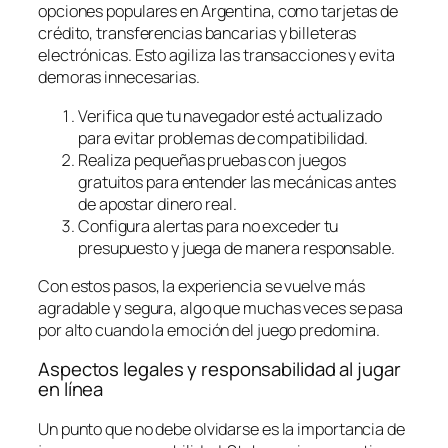
opciones populares en Argentina, como tarjetas de
crédito, transferencias bancarias y billeteras
electrónicas. Esto agiliza las transacciones y evita
demoras innecesarias.
Verifica que tu navegador esté actualizado
para evitar problemas de compatibilidad.
Realiza pequeñas pruebas con juegos
gratuitos para entender las mecánicas antes
de apostar dinero real.
Configura alertas para no exceder tu
presupuesto y juega de manera responsable.
Con estos pasos, la experiencia se vuelve más
agradable y segura, algo que muchas veces se pasa
por alto cuando la emoción del juego predomina.
Aspectos legales y responsabilidad al jugar
en línea
Un punto que no debe olvidarse es la importancia de