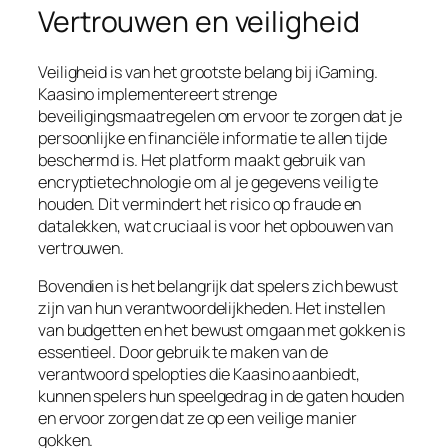
Vertrouwen en veiligheid
Veiligheid is van het grootste belang bij iGaming.
Kaasino implementereert strenge
beveiligingsmaatregelen om ervoor te zorgen dat je
persoonlijke en financiële informatie te allen tijde
beschermd is. Het platform maakt gebruik van
encryptietechnologie om al je gegevens veilig te
houden. Dit vermindert het risico op fraude en
datalekken, wat cruciaal is voor het opbouwen van
vertrouwen.
Bovendien is het belangrijk dat spelers zich bewust
zijn van hun verantwoordelijkheden. Het instellen
van budgetten en het bewust omgaan met gokken is
essentieel. Door gebruik te maken van de
verantwoord spelopties die Kaasino aanbiedt,
kunnen spelers hun speelgedrag in de gaten houden
en ervoor zorgen dat ze op een veilige manier
gokken.