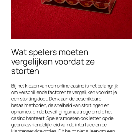
Wat spelers moeten
vergelijken voordat ze
storten
Bij het kiezen van een online casino is het belangrijk
om verschillende factoren te vergelijken voordat je
een storting doet. Denk aan de beschikbare
betaalmethoden, de snelheid van stortingen en
opnames, en de beveiligingsmaatregelen die het
casino hanteert. Spelers moeten ook letten op de
gebruiksvriendelijkheid van de interface en de
klantenservice opties. Dit helpt niet alleen om een