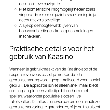
een intuïtieve navigatie.
Met biometrische inlogmogelijkheden zoals
vingerafdrukken en gezichtsherkenning is je
account extra beveiligd.
Als je op de hoogte wilt blijven van
bonusaanbiedingen, kun je pushmeldingen
inschakelen.
Praktische details voor het
gebruik van Kaasino
Wanneer je gebruikmaakt van de Kaasino app of de
responsieve website, zul je merken dat de
gebruikservaring wordt geoptimaliseerd voor mobiel
gebruik. De applicatie is niet alleen snel, maar biedt
ook toegang tot een volledige bibliotheek met
spellen, waaronder populaire slots en live
tafelspellen. Dit alles is ontworpen om een naadloze
gebruikerservaring te garanderen, of je nu thuis bent