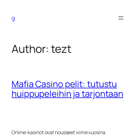
Skip
to
g
content
Author:
tezt
Mafia Casino pelit: tutustu
huippupeleihin ja tarjontaan
Online-kasinot ovat nousseet viime vuosina